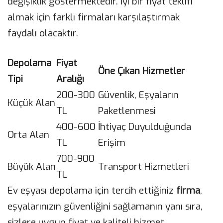
değişiklik göstermektedir. İyi bir fiyat teklifi
almak için farklı firmaları karşılaştırmak
faydalı olacaktır.
Depolama
Fiyat
Öne Çıkan Hizmetler
Tipi
Aralığı
200-300
Güvenlik, Eşyaların
Küçük Alan
TL
Paketlenmesi
400-600
İhtiyaç Duyulduğunda
Orta Alan
TL
Erişim
700-900
Büyük Alan
Transport Hizmetleri
TL
Ev eşyası depolama için tercih ettiğiniz
firma
,
eşyalarınızın güvenliğini sağlamanın yanı sıra,
sizlere uygun fiyat ve kaliteli hizmet