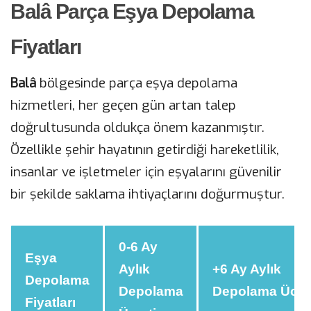
Balâ Parça Eşya Depolama
Fiyatları
Balâ
bölgesinde parça eşya depolama
hizmetleri, her geçen gün artan talep
doğrultusunda oldukça önem kazanmıştır.
Özellikle şehir hayatının getirdiği hareketlilik,
insanlar ve işletmeler için eşyalarını güvenilir
bir şekilde saklama ihtiyaçlarını doğurmuştur.
0-6 Ay
Eşya
Aylık
+6 Ay Aylık
Depolama
Depolama
Depolama Ücret
Fiyatları