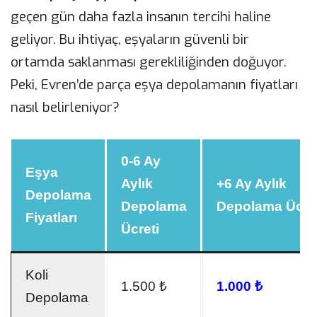
geçen gün daha fazla insanın tercihi haline
geliyor. Bu ihtiyaç, eşyaların güvenli bir
ortamda saklanması gerekliliğinden doğuyor.
Peki, Evren’de parça eşya depolamanın fiyatları
nasıl belirleniyor?
0-6 Ay
Eşya
Aylık
+6 Ay Aylık
Depolama
Depolama
Depolama Ücret
Fiyatları
Ücreti
Koli
1.500 ₺
1.000 ₺
Depolama