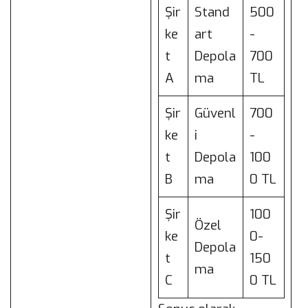
Şir
Stand
500
ke
art
-
t
Depola
700
A
ma
TL
Şir
Güvenl
700
ke
i
-
t
Depola
100
B
ma
0 TL
Şir
100
Özel
ke
0-
Depola
t
150
ma
C
0 TL