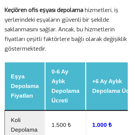
Keçiören ofis eşyası depolama
hizmetleri, iş
yerlerindeki eşyaların güvenli bir şekilde
saklanmasını sağlar. Ancak, bu hizmetlerin
fiyatları çeşitli faktörlere bağlı olarak değişiklik
göstermektedir.
0-6 Ay
Eşya
Aylık
+6 Ay Aylık
Depolama
Depolama
Depolama Ücret
Fiyatları
Ücreti
Koli
1.500 ₺
1.000 ₺
Depolama