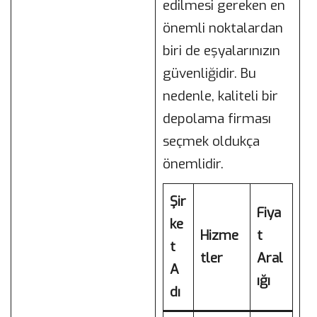
edilmesi gereken en
önemli noktalardan
biri de eşyalarınızın
güvenliğidir. Bu
nedenle, kaliteli bir
depolama firması
seçmek oldukça
önemlidir.
Şir
Fiya
ke
Hizme
t
t
tler
Aral
A
ığı
dı