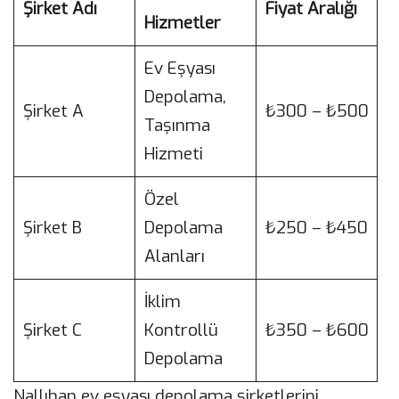
Şirket Adı
Fiyat Aralığı
Hizmetler
Ev Eşyası
Depolama,
Şirket A
₺300 – ₺500
Taşınma
Hizmeti
Özel
Şirket B
Depolama
₺250 – ₺450
Alanları
İklim
Şirket C
Kontrollü
₺350 – ₺600
Depolama
Nallıhan ev eşyası depolama şirketlerini