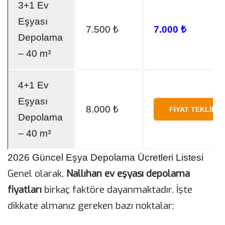
3+1 Ev
Eşyası
7.500 ₺
7.000 ₺
Depolama
– 40 m³
4+1 Ev
Eşyası
8.000 ₺
FIYAT TEKLIFI 
Depolama
– 40 m³
2026 Güncel Eşya Depolama Ücretleri Listesi
Genel olarak,
Nallıhan ev eşyası depolama
fiyatları
birkaç faktöre dayanmaktadır. İşte
dikkate almanız gereken bazı noktalar: