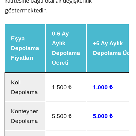
kalitesine bağlı olarak değişkenlik
göstermektedir.
0-6 Ay
Eşya
Aylık
+6 Ay Aylık
Depolama
Depolama
Depolama Ücret
Fiyatları
Ücreti
Koli
1.500 ₺
1.000 ₺
Depolama
Konteyner
5.500 ₺
5.000 ₺
Depolama